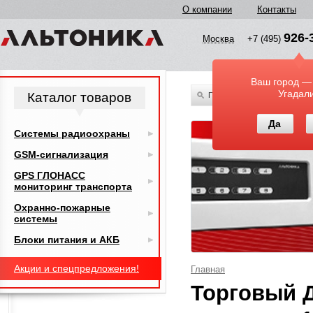
О компании
Контакты
926-
Москва
+7 (495)
Ваш город —
Угадал
Каталог товаров
По всему каталогу
Да
Системы радиоохраны
GSM-сигнализация
GPS ГЛОНАСС
мониторинг транспорта
Охранно-пожарные
системы
Блоки питания и АКБ
Акции и спецпредложения!
Главная
Торговый 